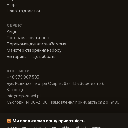
Нігірі
Напої та додатки
СЕРВІС
Акції
Програма лояльності
Порекомендувати знайомому
Майстер створення набору
Вікторина — що вибрати
КОНТАКТИ
+48 575 907 505
вул. Ксендза Пьотра Скарги, 6а (ТЦ «Supersam»),
Катовіце
info@top-sushi.pl
Сьогодні 14:00–21:00 · замовлення приймаються до 19:30
🍪 Ми поважаємо вашу приватність
© 2026 Top Sushi · ІПН 9542840480
Ми використовуємо файли cookie, щоб сайт працював