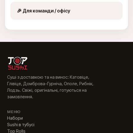
PL
EN
UK
RU
🎉 Для команди / офісу
Суші з доставкою та на винос: Катовіце,
Глівіце, Домброва-Гурніча, Ополе, Рибнік,
Лодзь. Свіжі, оригінальні, готуються на
замовлення.
МЕНЮ
Набори
Sushi в тубусі
Top Rolls