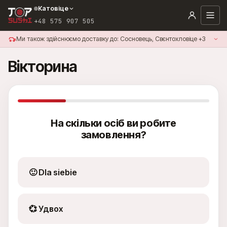
Катовіце
+48 575 907 505
Ми також здійснюємо доставку до: Сосновець, Свєнтохловіце +3
Вікторина
На скільки осіб ви робите
замовлення?
🙂 Dla siebie
+48 575 907 505
💞 Удвох