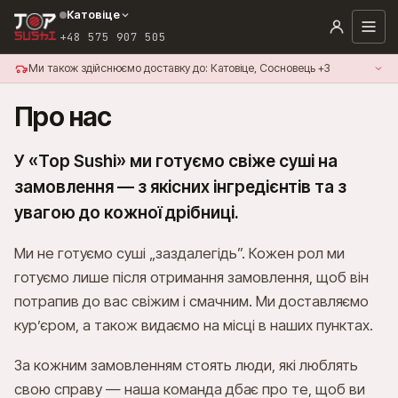
Катовіце
+48 575 907 505
Ми також здійснюємо доставку до: Катовіце, Сосновець +3
Про нас
У «Top Sushi» ми готуємо свіже суші на
замовлення — з якісних інгредієнтів та з
увагою до кожної дрібниці.
Ми не готуємо суші „заздалегідь”. Кожен рол ми
готуємо лише після отримання замовлення, щоб він
потрапив до вас свіжим і смачним. Ми доставляємо
кур’єром, а також видаємо на місці в наших пунктах.
+48 575 907 505
За кожним замовленням стоять люди, які люблять
свою справу — наша команда дбає про те, щоб ви