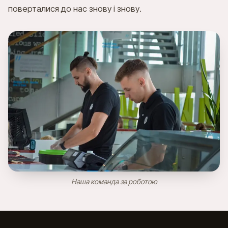
PL
EN
UK
RU
поверталися до нас знову і знову.
Наша команда за роботою