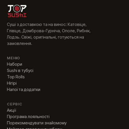
Суші з доставкою та на винос: Катовіце,
Глівіце, Домброва-Гурніча, Ополе, Рибнік,
Лодзь. Свіжі, оригінальні, готуються на
замовлення.
МЕНЮ
Набори
Sushi в тубусі
Top Rolls
Нігірі
Напої та додатки
СЕРВІС
Акції
Програма лояльності
Порекомендувати знайомому