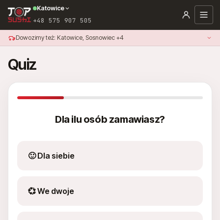
Katowice
+48 575 907 505
Dowozimy też: Katowice, Sosnowiec +4
Quiz
Dla ilu osób zamawiasz?
🙂 Dla siebie
💞 We dwoje
+48 575 907 505