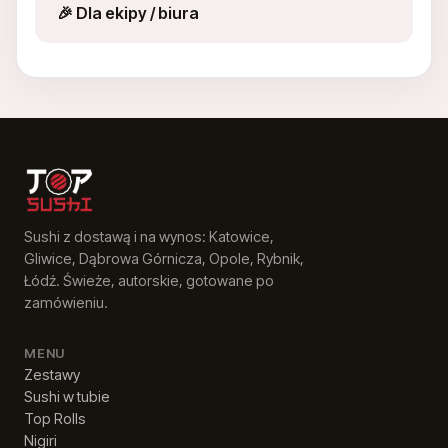
PL
EN
UK
RU
🎉 Dla ekipy / biura
Sushi z dostawą i na wynos: Katowice,
Gliwice, Dąbrowa Górnicza, Opole, Rybnik,
Łódź. Świeże, autorskie, gotowane po
zamówieniu.
MENU
Zestawy
Sushi w tubie
Top Rolls
Nigiri