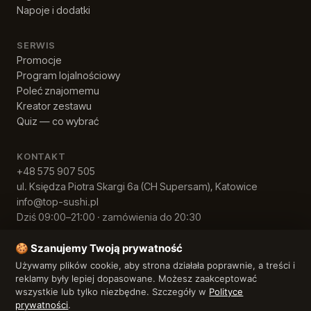
Napoje i dodatki
SERWIS
Promocje
Program lojalnościowy
Poleć znajomemu
Kreator zestawu
Quiz — co wybrać
KONTAKT
+48 575 907 505
ul. Księdza Piotra Skargi 6a (CH Supersam), Katowice
info@top-sushi.pl
Dziś 09:00–21:00 · zamówienia do 20:30
🍪 Szanujemy Twoją prywatność
Używamy plików cookie, aby strona działała poprawnie, a treści i
© 2026 Top Sushi · NIP 9542840480
Polityka prywatności
·
Regulamin
reklamy były lepiej dopasowane. Możesz zaakceptować
wszystkie lub tylko niezbędne. Szczegóły w
Polityce
prywatności
.