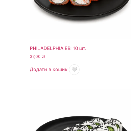
+48 575 907 505
PL
EN
UK
RU
PHILADELPHIA EBI 10 шт.
37,00
zł
Додати в кошик
🤍