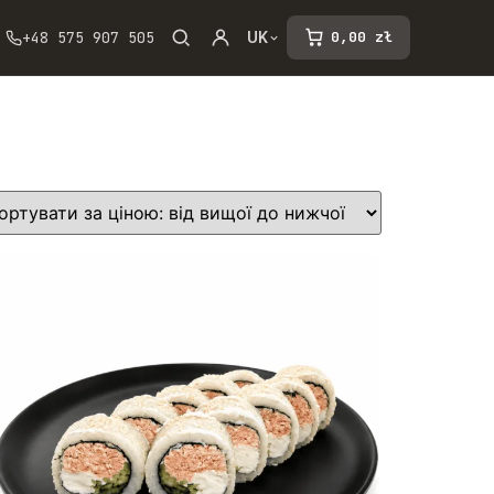
+48 575 907 505
0,00
zł
UK