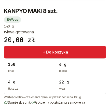
+48 575 907 505
KANPYO MAKI 8 szt.
PL
EN
UK
RU
🍃
Wege
140 g
tykwa gotowana
20,00
zł
Do koszyka
150
6 g
kcal
białko
4 g
22 g
tłuszcz
węgl.
Wartości odżywcze orientacyjne, w przeliczeniu na 100 g.
Świeże składniki
Gotujemy po złożeniu zamówienia