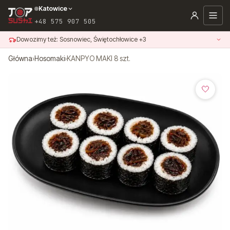
Przejdź
Katowice
do
+48 575 907 505
treści
Dowozimy też: Sosnowiec, Świętochłowice +3
Główna
›
Hosomaki
›
KANPYO MAKI 8 szt.
🤍