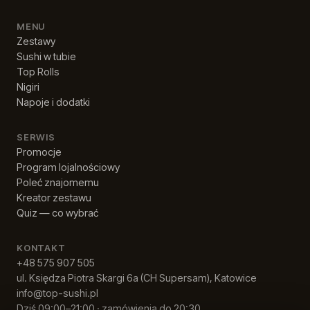
MENU
Zestawy
Sushi w tubie
Top Rolls
Nigiri
Napoje i dodatki
SERWIS
Promocje
Program lojalnościowy
Poleć znajomemu
Kreator zestawu
Quiz — co wybrać
KONTAKT
+48 575 907 505
ul. Księdza Piotra Skargi 6a (CH Supersam), Katowice
info@top-sushi.pl
Dziś 09:00–21:00 · zamówienia do 20:30