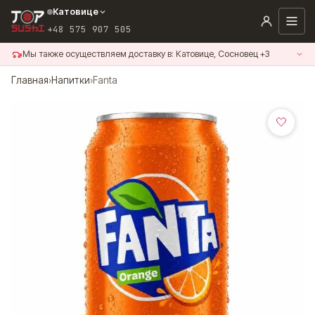
Перейти
Катовице
к
+48 575 907 505
содержанию
Мы также осуществляем доставку в: Катовице, Сосновец +3
Главная
›
Напитки
›
Fanta
🤍