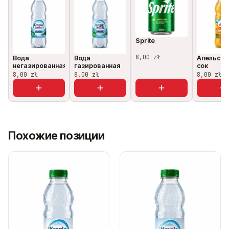
Sprite
8,00 zł
Вода
Вода
Апельси
негазированная
газированная
сок
8,00 zł
8,00 zł
8,00 zł
Похожие позиции