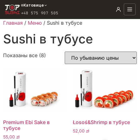
Перейти
Катовице
к
+48 575 907 505
содержанию
Главная
/
Меню
/ Sushi в тубусе
Sushi в тубусе
Цены:
Показаны все (8)
по
убыванию
Premium Ebi Sake в
Łosoś&Shrimp в тубусе
тубусе
52,00
zł
55,00
zł