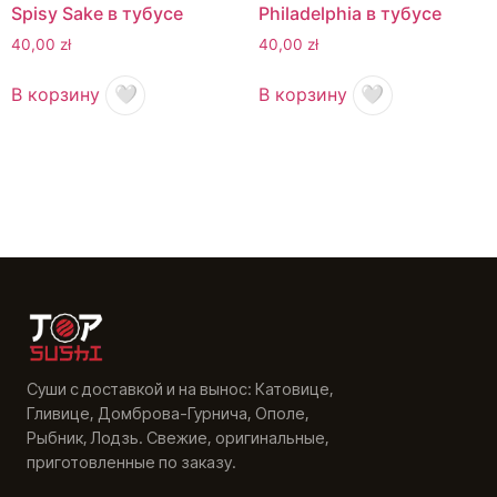
Spisy Sake в тубусе
Philadelphia в тубусе
40,00
zł
40,00
zł
В корзину
🤍
В корзину
🤍
Суши с доставкой и на вынос: Катовице,
Гливице, Домброва-Гурнича, Ополе,
Рыбник, Лодзь. Свежие, оригинальные,
приготовленные по заказу.