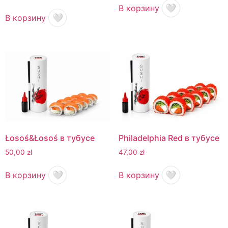
+48 575 907 505
В корзину
🤍
В корзину
🤍
PL
EN
UK
RU
Łosoś&Łosoś в тубусе
Philadelphia Red в тубусе
50,00
zł
47,00
zł
В корзину
🤍
В корзину
🤍