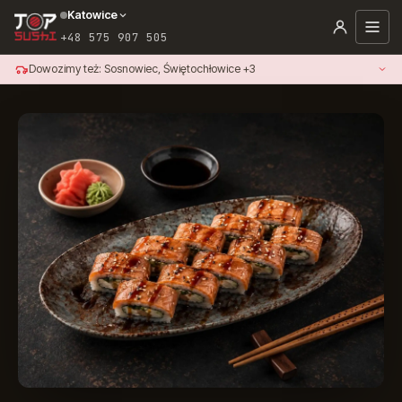
Katowice
+48 575 907 505
Dowozimy też: Sosnowiec, Świętochłowice +3