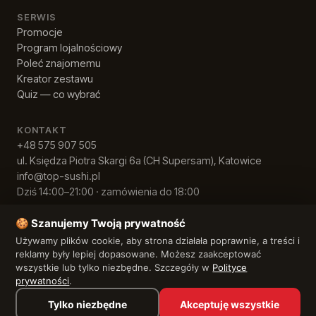
SERWIS
Promocje
Program lojalnościowy
Poleć znajomemu
Kreator zestawu
Quiz — co wybrać
KONTAKT
+48 575 907 505
ul. Księdza Piotra Skargi 6a (CH Supersam), Katowice
info@top-sushi.pl
Dziś 14:00–21:00 · zamówienia do 18:00
🍪 Szanujemy Twoją prywatność
Używamy plików cookie, aby strona działała poprawnie, a treści i
© 2026 Top Sushi · NIP 9542840480
Polityka prywatności
·
Regulamin
reklamy były lepiej dopasowane. Możesz zaakceptować
wszystkie lub tylko niezbędne. Szczegóły w
Polityce
prywatności
.
Tylko niezbędne
Akceptuję wszystkie
Przeglądaj menu →
Koszyk jest pusty