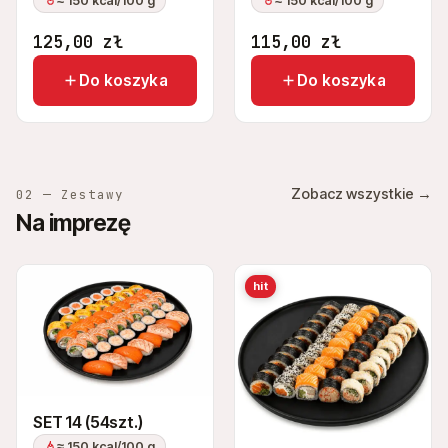
≈ 150 kcal/100 g
≈ 150 kcal/100 g
125,00
zł
115,00
zł
Do koszyka
Do koszyka
Zobacz wszystkie →
02 — Zestawy
Na imprezę
hit
SET 14 (54szt.)
≈ 150 kcal/100 g