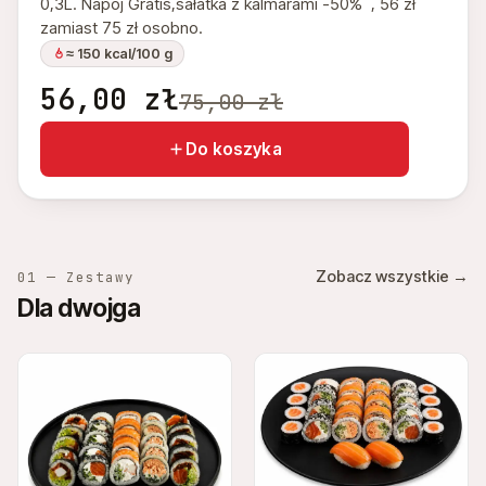
0,3L. Napoj Gratis,sałatka z kalmarami -50% , 56 zł
zamiast 75 zł osobno.
≈ 150 kcal/100 g
56,00
zł
75,00
zł
Do koszyka
Zobacz wszystkie →
01 — Zestawy
Dla dwojga