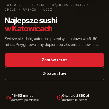
+48 575 907 505
KATOWICE · GLIWICE · DĄBROWA GÓRNICZA ·
OPOLE · RYBNIK · ŁÓDŹ
PL
EN
UK
RU
Najlepsze sushi
w Katowicach
Świeże składniki, autorskie przepisy i dostawa w 45–60
minut. Przygotowujemy dopiero po złożeniu zamówienia.
Zamów teraz
Złóż zestaw
45–60 minut
Gratis od 350 zł
dostawa po mieście
dostawa kurierem