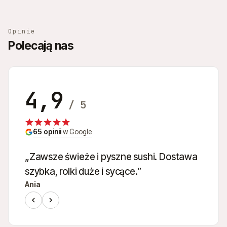
Opinie
Polecają nas
4,9
/ 5
65 opinii
w Google
„Zawsze świeże i pyszne sushi. Dostawa
szybka, rolki duże i sycące.”
Ania