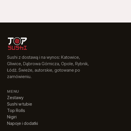
Sushi z dostawą i na wynos: Katowice,
Gliwice, Dąbrowa Górnicza, Opole, Rybnik,
Łódź. Świeże, autorskie, gotowane po
zamówieniu.
MENU
Zestawy
Sushi w tubie
Top Rolls
Nigiri
Napoje i dodatki