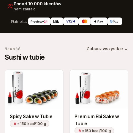
Ponad 10 000 klientów
nam zaufało
Płatności:
G
VISA
blik
Pay
Przelewy
24
Pay
Zobacz wszystkie →
Nowość
Sushi w tubie
Spisy Sake w Tubie
Premium Ebi Sake w
Tubie
≈ 150 kcal/100 g
≈ 150 kcal/100 g